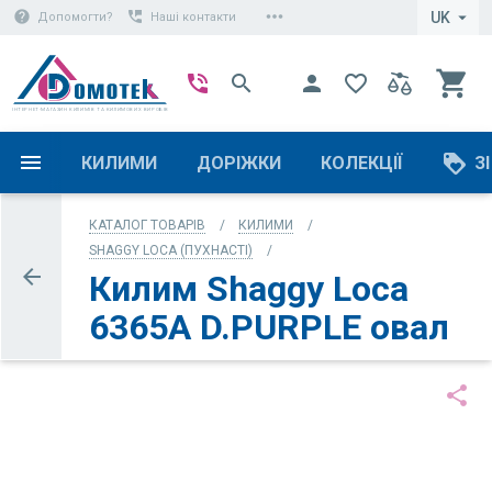
more_horiz
help
perm_phone_msg
arrow_drop_down
UK
Допомогти?
Наші контакти
shopping_cart
phone_in_talk
search
person
favorite_border
ІНТЕРНЕТ-МАГАЗИН КИЛИМІВ ТА КИЛИМОВИХ ВИРОБІВ
loyalty
КИЛИМИ
ДОРІЖКИ
КОЛЕКЦІЇ
З
КАТАЛОГ ТОВАРІВ
КИЛИМИ
SHAGGY LOCA (ПУХНАСТІ)
arrow_back
Килим Shaggy Loca
6365A D.PURPLE овал
share