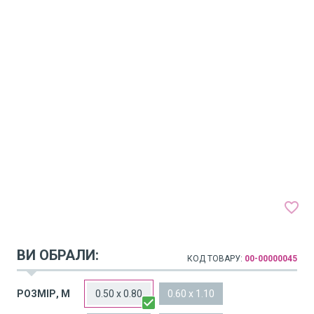
favorite_border
ВИ ОБРАЛИ:
КОД ТОВАРУ:
00-00000045
arrow_drop_down
РОЗМІР, М
0.50 x 0.80
0.60 x 1.10