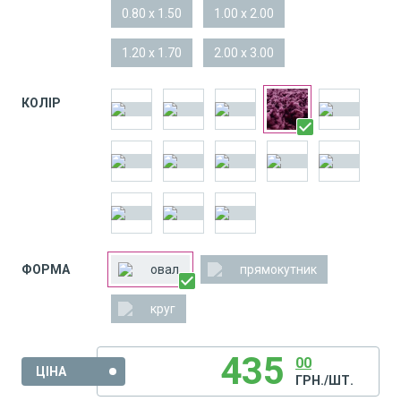
0.80 x 1.50
1.00 x 2.00
1.20 x 1.70
2.00 x 3.00
КОЛІР
ФОРМА
овал
прямокутник
круг
435
00
ЦІНА
ГРН./ШТ.