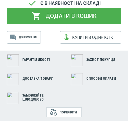
done
Є В НАЯВНОСТІ НА СКЛАДІ
shopping_cart
ДОДАТИ В КОШИК
touch_app
forum
КУПИТИ В ОДИН КЛІК
ДОПОМОГТИ?
ГАРАНТІЯ ЯКОСТІ
ЗАХИСТ ПОКУПЦЯ
ДОСТАВКА ТОВАРУ
СПОСОБИ ОПЛАТИ
ЗАМОВЛЯЙТЕ
ЦІЛОДОБОВО
ПОРІВНЯТИ