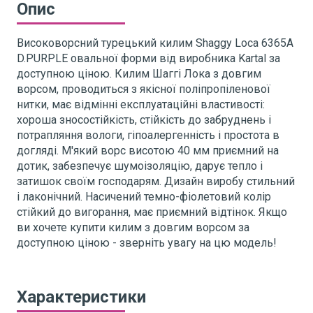
Опис
Високоворсний турецький килим Shaggy Loca 6365A
D.PURPLE овальної форми від виробника Kartal за
доступною ціною. Килим Шаггі Лока з довгим
ворсом, проводиться з якісної поліпропіленової
нитки, має відмінні експлуатаційні властивості:
хороша зносостійкість, стійкість до забруднень і
потрапляння вологи, гіпоалергенність і простота в
догляді. М'який ворс висотою 40 мм приємний на
дотик, забезпечує шумоізоляцію, дарує тепло і
затишок своїм господарям. Дизайн виробу стильний
і лаконічний. Насичений темно-фіолетовий колір
стійкий до вигорання, має приємний відтінок. Якщо
ви хочете купити килим з довгим ворсом за
доступною ціною - зверніть увагу на цю модель!
Характеристики