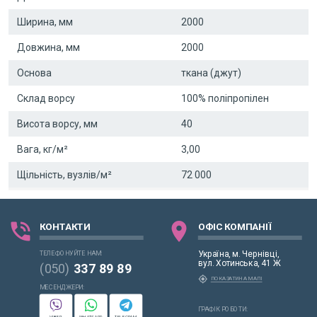
Ширина, мм
2000
Довжина, мм
2000
Основа
ткана (джут)
Склад ворсу
100% поліпропілен
Висота ворсу, мм
40
Вага, кг/м²
3,00
Щільність, вузлів/м²
72 000
phone_in_talk
location_on
КОНТАКТИ
ОФІС КОМПАНІЇ
Україна, м. Чернівці,
ТЕЛЕФОНУЙТЕ НАМ:
вул. Хотинська, 41 Ж
(050)
337 89 89
my_location
ПОКАЗАТИ НА МАПІ
МЕСЕНДЖЕРИ:
ГРАФІК РОБОТИ:
VIBER
WHATSAPP
TELEGRAM