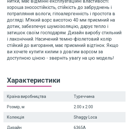
нитки, має відмінні експлуатаційні властивості:
хороша зносостійкість, стійкість до забруднень і
потрапляння вологи, гіпоалергенність і простота в
догляді. М'який ворс висотою 40 мм приємний на
дотик, забезпечує шумоізоляцію, дарує тепло і
затишок своїм господарям. Дизайн виробу стильний
і лаконічний. Насичений темно-фіолетовий колір
стійкий до вигорання, має приємний відтінок. Якщо
ви хочете купити килим з довгим ворсом за
доступною ціною - зверніть увагу на цю модель!
Характеристики
Країна виробництва
Туреччина
Розмір, м
2.00 x 2.00
Колекція
Shaggy Loca
Дизайн
6365A