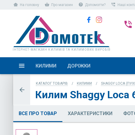
other_houses
shopping_basket
help
perm_phone_msg
На головну
Про магазин
Допомогти?
Наші конт
phone_in_talk
ІНТЕРНЕТ-МАГАЗИН КИЛИМІВ ТА КИЛИМОВИХ ВИРОБІВ
КИЛИМИ
ДОРІЖКИ
КАТАЛОГ ТОВАРІВ
КИЛИМИ
SHAGGY LOCA (ПУХ
arrow_back
Килим Shaggy Loca 
ВСЕ ПРО ТОВАР
ХАРАКТЕРИСТИКИ
ФОТ