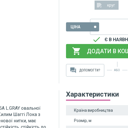
круг
ЦІНА
done
Є В НАЯВ
shopping_cart
ДОДАТИ В КО
forum
ДОПОМОГТИ?
АБО
Характеристики
5A L.GRAY овальної
Країна виробництва
Килим Шаггі Лока з
нової нитки, має
Розмір, м
тійкість, стійкість до