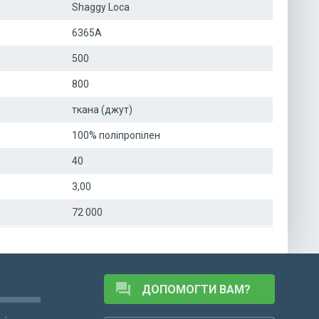
Shaggy Loca
6365A
500
800
ткана (джут)
100% поліпропілен
40
3,00
72 000
forum
ДОПОМОГТИ ВАМ?