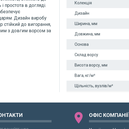
Колекція
 і простота в догляді.
абезпечує
Дизайн
одарям. Дизайн виробу
Ширина, мм
ір стійкий до вигорання,
лим з довгим ворсом за
Довжина, мм
Основа
Склад ворсу
Висота ворсу, мм
Вага, кг/м²
Щільність, вузлів/м²
location_on
ОНТАКТИ
ОФІС КОМПАНІЇ