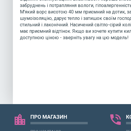
забруднень і потрапляння вологи, гіпоалергенність
М'який ворс висотою 40 мм приємний на дотик, з
шумоізоляцію, дарує тепло і затишок своїм госп
стильний і лаконічний. Насичений світло-сірий кол
має приємний відтінок. Якщо ви хочете купити ки
доступною ціною - зверніть увагу на цю модель!
location_city
phone_in_talk
ПРО МАГАЗИН
К