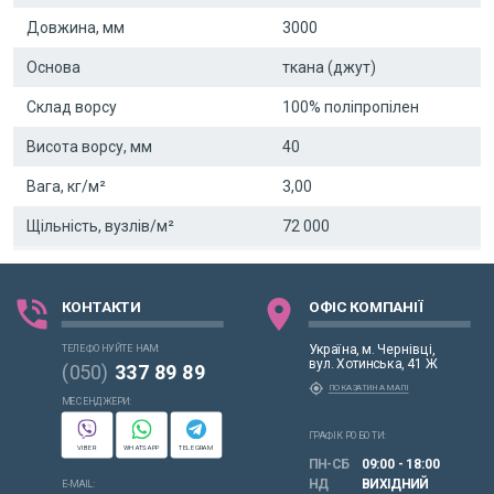
Довжина, мм
3000
Основа
ткана (джут)
Склад ворсу
100% поліпропілен
Висота ворсу, мм
40
Вага, кг/м²
3,00
Щільність, вузлів/м²
72 000
phone_in_talk
location_on
КОНТАКТИ
ОФІС КОМПАНІЇ
Україна, м. Чернівці,
ТЕЛЕФОНУЙТЕ НАМ:
вул. Хотинська, 41 Ж
(050)
337 89 89
my_location
ПОКАЗАТИ НА МАПІ
МЕСЕНДЖЕРИ:
ГРАФІК РОБОТИ:
VIBER
WHATSAPP
TELEGRAM
ПН-СБ
09:00 - 18:00
НД
ВИХІДНИЙ
E-MAIL: