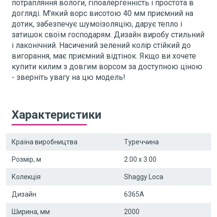
потрапляння вологи, гіпоалергенність і простота в
догляді. М'який ворс висотою 40 мм приємний на
дотик, забезпечує шумоізоляцію, дарує тепло і
затишок своїм господарям. Дизайн виробу стильний
і лаконічний. Насичений зелений колір стійкий до
вигорання, має приємний відтінок. Якщо ви хочете
купити килим з довгим ворсом за доступною ціною
- зверніть увагу на цю модель!
Характеристики
Країна виробництва
Туреччина
Розмір, м
2.00 x 3.00
Колекція
Shaggy Loca
Дизайн
6365A
Ширина, мм
2000