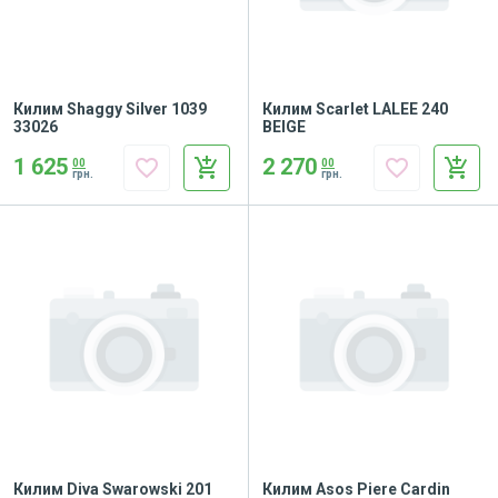
Килим Shaggy Silver 1039
Килим Scarlet LALEE 240
33026
BEIGE
1 625
2 270
favorite_border
add_shopping_cart
favorite_border
add_shopping_cart
00
00
грн.
грн.
Килим Diva Swarowski 201
Килим Asos Piere Cardin