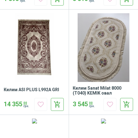
грн.
грн.
Килим Sanat Milat 8000
Килим ASI PLUS L992A GRI
(T040) KEMIK овал
14 355
3 545
favorite_border
add_shopping_cart
favorite_border
add_shopping_cart
00
00
грн.
грн.