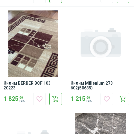
Килим BERBER BCF 103
Килим Millenium 273
20223
602(50635)
1 825
1 215
favorite_border
add_shopping_cart
favorite_border
add_shopping_cart
00
00
грн.
грн.