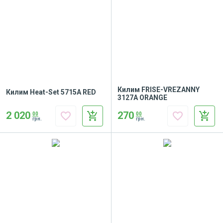
Килим FRISE-VREZANNY
Килим Heat-Set 5715A RED
3127A ORANGE
2 020
270
favorite_border
add_shopping_cart
favorite_border
add_shopping_cart
00
00
грн.
грн.