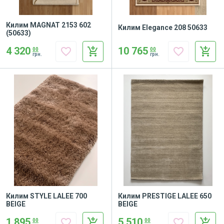
Килим MAGNAT 2153 602
Килим Elegance 208 50633
(50633)
10 765
4 320
favorite_border
add_shopping_cart
favorite_border
add_shopping_cart
00
00
грн.
грн.
Килим STYLE LALEE 700
Килим PRESTIGE LALEE 650
BEIGE
BEIGE
1 895
5 510
favorite_border
add_shopping_cart
favorite_border
add_shopping_cart
00
00