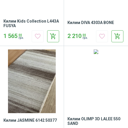
Килим Kids Collection L443A
Килим DIVA 4303A BONE
FUSYA
2 210
1 565
favorite_border
add_shopping_cart
favorite_border
add_shopping_cart
00
00
грн.
грн.
Килим OLIMP 3D LALEE 550
Килим JASMINE 6142 50377
SAND