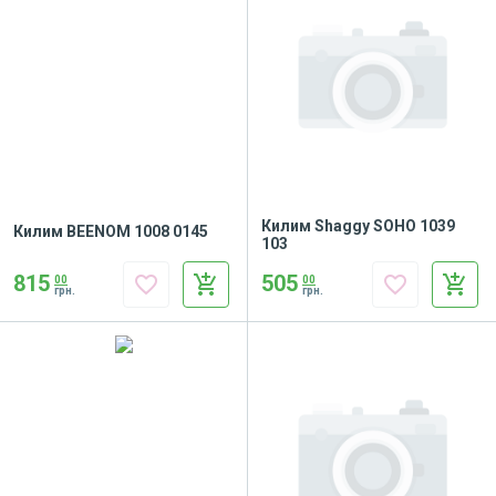
Килим Shaggy SOHO 1039
Килим BEENOM 1008 0145
103
815
505
favorite_border
add_shopping_cart
favorite_border
add_shopping_cart
00
00
грн.
грн.