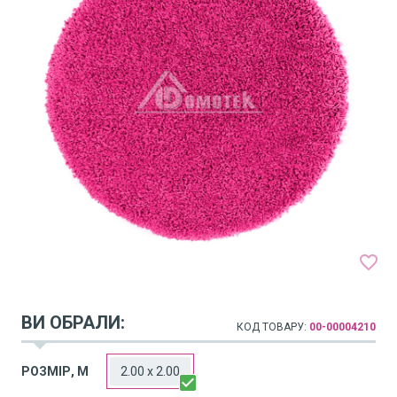
favorite_border
ВИ ОБРАЛИ:
КОД ТОВАРУ:
00-00004210
arrow_drop_down
РОЗМІР, М
2.00 x 2.00