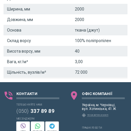
Ширина, мм
2000
Довжина, мм
2000
Основа
ткана (джут)
Склад ворсу
100% поліпропілен
Висота ворсу, мм
40
Вага, кг/м²
3,00
Щільність, вузлів/м²
72 000
phone_in_talk
location_on
КОНТАКТИ
ОФІС КОМПАНІЇ
Україна, м. Чернівці,
ТЕЛЕФОНУЙТЕ НАМ:
вул. Хотинська, 41 Ж
(050)
337 89 89
my_location
ПОКАЗАТИ НА МАПІ
МЕСЕНДЖЕРИ:
ГРАФІК РОБОТИ:
VIBER
WHATSAPP
TELEGRAM