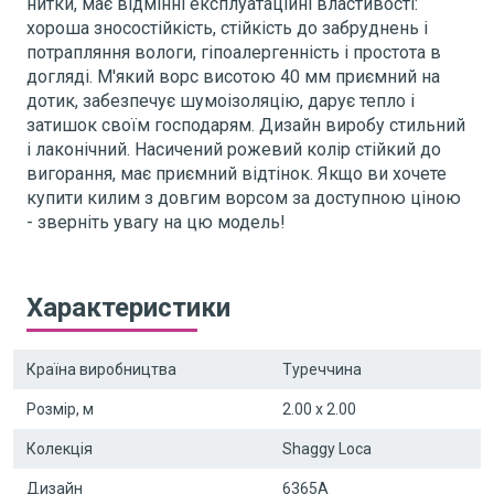
нитки, має відмінні експлуатаційні властивості:
хороша зносостійкість, стійкість до забруднень і
потрапляння вологи, гіпоалергенність і простота в
догляді. М'який ворс висотою 40 мм приємний на
дотик, забезпечує шумоізоляцію, дарує тепло і
затишок своїм господарям. Дизайн виробу стильний
і лаконічний. Насичений рожевий колір стійкий до
вигорання, має приємний відтінок. Якщо ви хочете
купити килим з довгим ворсом за доступною ціною
- зверніть увагу на цю модель!
Характеристики
Країна виробництва
Туреччина
Розмір, м
2.00 x 2.00
Колекція
Shaggy Loca
Дизайн
6365A