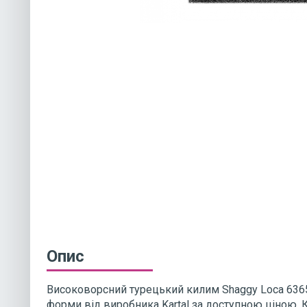
Опис
Високоворсний турецький килим Shaggy Loca 636
форми від виробника Kartal за доступною ціною. 