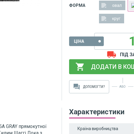
ФОРМА
овал
круг
ЦІНА
local_shipping
ПІД 
shopping_cart
ДОДАТИ В КО
forum
ДОПОМОГТИ?
АБО
Характеристики
5A GRAY прямокутної
Країна виробництва
Килим Шаггі Лока з