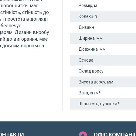
нової нитки, має
Розмір, м
тійкість, стійкість до
Колекція
 і простота в догляді.
абезпечує
Дизайн
одарям. Дизайн виробу
Ширина, мм
кий до вигорання, має
з довгим ворсом за
Довжина, мм
Основа
Склад ворсу
Висота ворсу, мм
Вага, кг/м²
Щільність, вузлів/м²
ОНТАКТИ
ОФІС КОМПАНІЇ