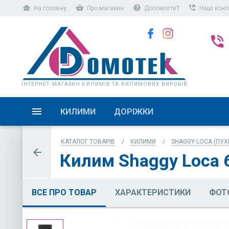
other_houses
shopping_basket
help
perm_phone_msg
На головну
Про магазин
Допомогти?
Наші конт
phone_in_talk
ІНТЕРНЕТ-МАГАЗИН КИЛИМІВ ТА КИЛИМОВИХ ВИРОБІВ
КИЛИМИ
ДОРІЖКИ
КАТАЛОГ ТОВАРІВ
КИЛИМИ
SHAGGY LOCA (ПУХ
arrow_back
Килим Shaggy Loca
ВСЕ ПРО ТОВАР
ХАРАКТЕРИСТИКИ
ФОТ