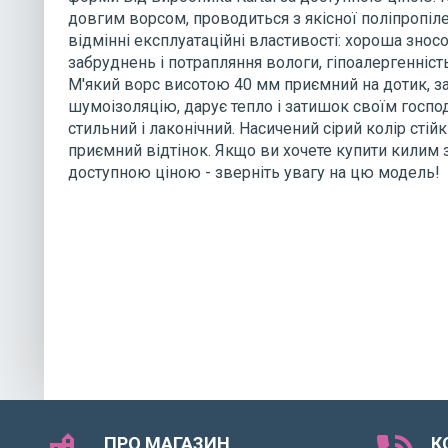
довгим ворсом, проводиться з якісної поліпропіле
відмінні експлуатаційні властивості: хороша зносос
забруднень і потрапляння вологи, гіпоалергенність
М'який ворс висотою 40 мм приємний на дотик, з
шумоізоляцію, дарує тепло і затишок своїм госп
стильний і лаконічний. Насичений сірий колір стій
приємний відтінок. Якщо ви хочете купити килим 
доступною ціною - зверніть увагу на цю модель!
ПРО МАГАЗИН
К