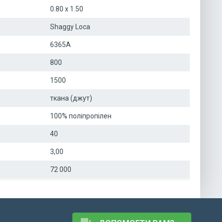
0.80 x 1.50
Shaggy Loca
6365A
800
1500
ткана (джут)
100% поліпропілен
40
3,00
72 000