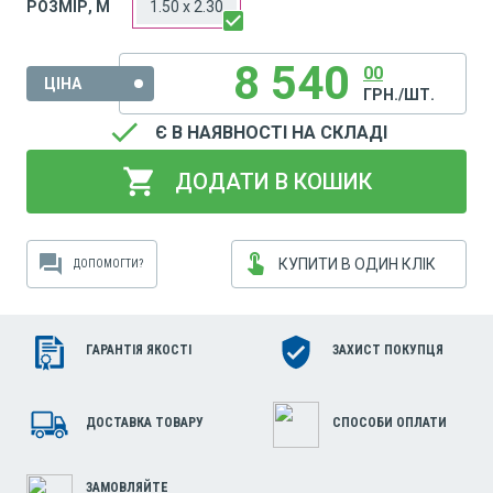
РОЗМІР, М
1.50 x 2.30
8 540
00
ЦІНА
ГРН./ШТ.
done
Є В НАЯВНОСТІ НА СКЛАДІ
shopping_cart
ДОДАТИ В КОШИК
touch_app
forum
КУПИТИ В ОДИН КЛІК
ДОПОМОГТИ?
ГАРАНТІЯ ЯКОСТІ
ЗАХИСТ ПОКУПЦЯ
ДОСТАВКА ТОВАРУ
СПОСОБИ ОПЛАТИ
ЗАМОВЛЯЙТЕ