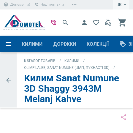
more_horiz
help
perm_phone_msg
arrow_drop_down
UK
Допомогти?
Наші контакти
shopping_cart
phone_in_talk
search
person
favorite_border
ІНТЕРНЕТ-МАГАЗИН КИЛИМІВ ТА КИЛИМОВИХ ВИРОБІВ
loyalty
КИЛИМИ
ДОРІЖКИ
КОЛЕКЦІЇ
З
КАТАЛОГ ТОВАРІВ
КИЛИМИ
OLIMP LALEE, SANAT NUMUNE (ШАГІ, ПУХНАСТІ 3D)
Килим Sanat Numune
arrow_back
3D Shaggy 3943M
Melanj Kahve
share