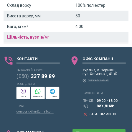
Склад ворсу
100% поліестер
Висота ворсу, мм
50
Вага, кг/м²
4.00
Щільність, вузлів/м²
phone_in_talk
location_on
КОНТАКТИ
ОФІС КОМПАНІЇ
Україна, м. Чернівці,
ТЕЛЕФОНУЙТЕ НАМ:
вул. Хотинська, 41 Ж
(050)
337 89 89
my_location
ПОКАЗАТИ НА МАПІ
МЕСЕНДЖЕРИ:
ГРАФІК РОБОТИ:
VIBER
WHATSAPP
TELEGRAM
ПН-СБ
09:00 - 18:00
НД
ВИХІДНИЙ
E-MAIL:
domotek.kilim@gmail.com
clear
ЗАРАЗ ЗАЧИНЕНО