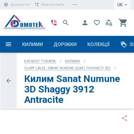
more_horiz
help
perm_phone_msg
arrow_drop_down
UK
Допомогти?
Наші контакти
shopping_cart
phone_in_talk
search
person
favorite_border
ІНТЕРНЕТ-МАГАЗИН КИЛИМІВ ТА КИЛИМОВИХ ВИРОБІВ
loyalty
КИЛИМИ
ДОРІЖКИ
КОЛЕКЦІЇ
З
КАТАЛОГ ТОВАРІВ
КИЛИМИ
OLIMP LALEE, SANAT NUMUNE (ШАГІ, ПУХНАСТІ 3D)
Килим Sanat Numune
arrow_back
3D Shaggy 3912
Antracite
share