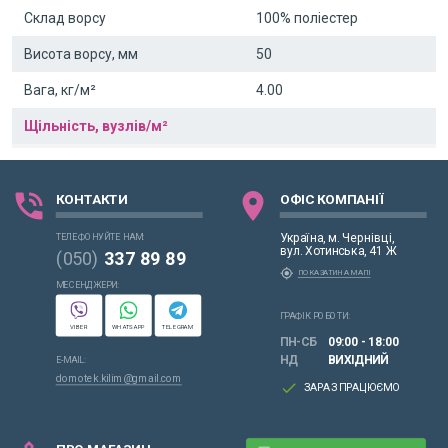
Склад ворсу
100% поліестер
Висота ворсу, мм
50
Вага, кг/м²
4.00
Щільність, вузлів/м²
phone_in_talk
location_on
КОНТАКТИ
ОФІС КОМПАНІЇ
Україна, м. Чернівці,
ТЕЛЕФОНУЙТЕ НАМ:
вул. Хотинська, 41 Ж
(050)
337 89 89
my_location
ПОКАЗАТИ НА МАПІ
МЕСЕНДЖЕРИ:
ГРАФІК РОБОТИ:
VIBER
WHATSAPP
TELEGRAM
ПН-СБ
09:00 - 18:00
НД
ВИХІДНИЙ
E-MAIL:
domotek.kilim@gmail.com
done
ЗАРАЗ ПРАЦЮЄМО