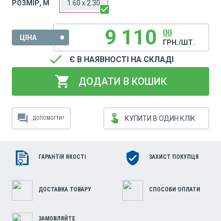
РОЗМІР, М
1.60 x 2.30
9 110
00
ЦІНА
ГРН./ШТ.
done
Є В НАЯВНОСТІ НА СКЛАДІ
shopping_cart
ДОДАТИ В КОШИК
touch_app
forum
КУПИТИ В ОДИН КЛІК
ДОПОМОГТИ?
ГАРАНТІЯ ЯКОСТІ
ЗАХИСТ ПОКУПЦЯ
ДОСТАВКА ТОВАРУ
СПОСОБИ ОПЛАТИ
ЗАМОВЛЯЙТЕ