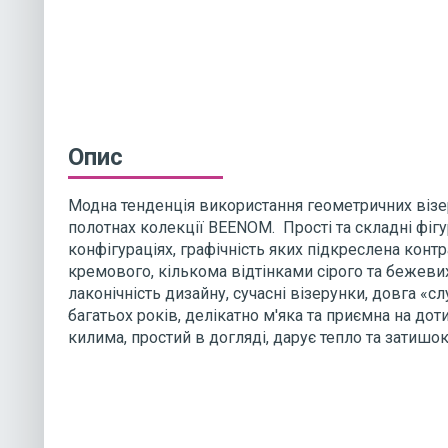
Опис
Модна тенденція використання геометричних візе
полотнах колекції BEENOM.
Прості та складні фіг
конфігураціях, графічність яких підкреслена кон
кремового, кількома відтінками сірого та бежевих
лаконічність дизайну, сучасні візерунки, довга «
багатьох років, делікатно м'яка та приємна на дот
килима, простий в догляді, дарує тепло та затишо