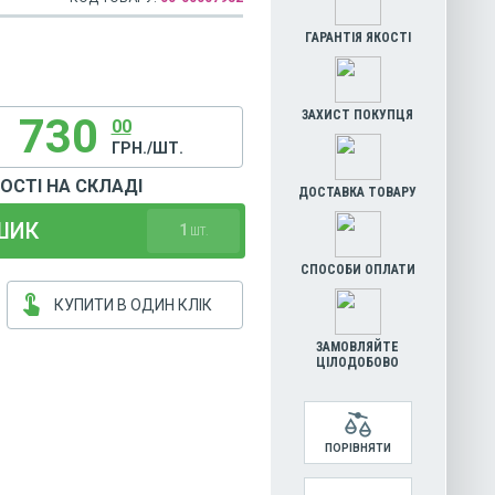
ГАРАНТІЯ ЯКОСТІ
ЗАХИСТ ПОКУПЦЯ
1 730
00
ГРН./ШТ.
НОСТІ НА СКЛАДІ
ДОСТАВКА ТОВАРУ
ШИК
1
ШТ.
СПОСОБИ ОПЛАТИ
touch_app
КУПИТИ В ОДИН КЛІК
ЗАМОВЛЯЙТЕ
ЦІЛОДОБОВО
ПОРІВНЯТИ