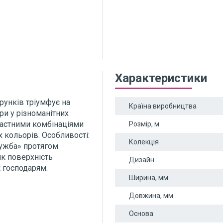
Характеристики
рунків тріумфує на
Країна виробництва
ури у різноманітних
трастними комбінаціями
Розмір, м
 кольорів. Особливості:
Колекція
служба» протягом
ик поверхність
Дизайн
к господарям.
Ширина, мм
Довжина, мм
Основа