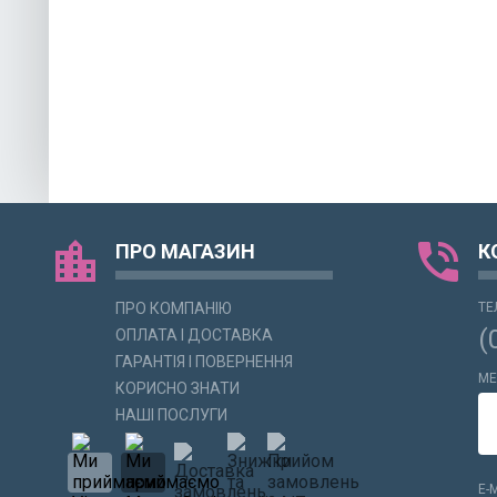
location_city
phone_in_talk
ПРО МАГАЗИН
К
ПРО КОМПАНІЮ
ТЕ
(
ОПЛАТА І ДОСТАВКА
ГАРАНТІЯ І ПОВЕРНЕННЯ
МЕ
КОРИСНО ЗНАТИ
НАШІ ПОСЛУГИ
E-M