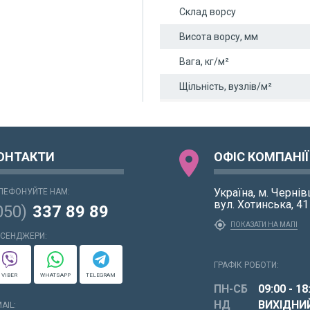
Склад ворсу
Висота ворсу, мм
Вага, кг/м²
Щільність, вузлів/м²
location_on
ОНТАКТИ
ОФІС КОМПАНІЇ
Україна, м. Чернівц
ЛЕФОНУЙТЕ НАМ:
вул. Хотинська, 4
050)
337 89 89
my_location
ПОКАЗАТИ НА МАПІ
СЕНДЖЕРИ:
ГРАФІК РОБОТИ:
VIBER
WHATSAPP
TELEGRAM
ПН-СБ
09:00 - 18
НД
ВИХІДНИ
AIL: