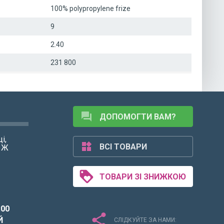
100% polypropylene frize
9
2.40
231 800
forum
ДОПОМОГТИ ВАМ?
і,
widgets
ВСІ ТОВАРИ
1 Ж
loyalty
ТОВАРИ ЗІ ЗНИЖКОЮ
:00
share
Й
СЛІДКУЙТЕ ЗА НАМИ: