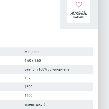
favorite_border
ДОДАТИ У
СПИСОК МОЇХ
БАЖАНЬ
Молдова
1.60 x 1.60
Beenom 100% polypropylene
1075
1600
1600
ткана (джут)