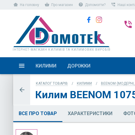
other_houses
shopping_basket
help
perm_phone_msg
На головну
Про магазин
Допомогти?
Наші конт
phone_in_talk
ІНТЕРНЕТ-МАГАЗИН КИЛИМІВ ТА КИЛИМОВИХ ВИРОБІВ
КИЛИМИ
ДОРІЖКИ
КАТАЛОГ ТОВАРІВ
КИЛИМИ
BEENOM (МОДЕРНІ,
arrow_back
Килим BEENOM 1075
ВСЕ ПРО ТОВАР
ХАРАКТЕРИСТИКИ
ФОТ