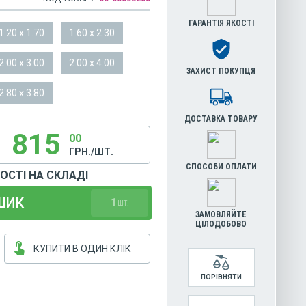
ГАРАНТІЯ ЯКОСТІ
1.20 x 1.70
1.60 x 2.30
2.00 x 3.00
2.00 x 4.00
ЗАХИСТ ПОКУПЦЯ
2.80 x 3.80
ДОСТАВКА ТОВАРУ
815
00
ГРН./ШТ.
СПОСОБИ ОПЛАТИ
НОСТІ НА СКЛАДІ
ШИК
1
ШТ.
ЗАМОВЛЯЙТЕ
ЦІЛОДОБОВО
touch_app
КУПИТИ В ОДИН КЛІК
ПОРІВНЯТИ