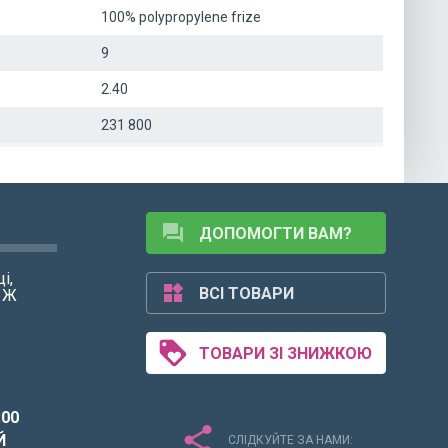
100% polypropylene frize
9
2.40
231 800
forum
ДОПОМОГТИ ВАМ?
і,
widgets
ВСІ ТОВАРИ
1 Ж
loyalty
ТОВАРИ ЗІ ЗНИЖКОЮ
:00
share
Й
СЛІДКУЙТЕ ЗА НАМИ: