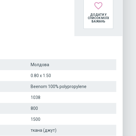
favorite_border
ДОДАТИ У
СПИСОК МОЇХ
БАЖАНЬ
Молдова
0.80 x 1.50
Beenom 100% polypropylene
1038
800
1500
ткана (джут)