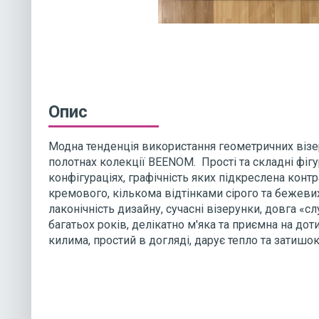
Опис
Модна тенденція використання геометричних візе
полотнах колекції BEENOM.
Прості та складні фіг
конфігураціях, графічність яких підкреслена кон
кремового, кількома відтінками сірого та бежевих
лаконічність дизайну, сучасні візерунки, довга «
багатьох років, делікатно м'яка та приємна на дот
килима, простий в догляді, дарує тепло та затишо