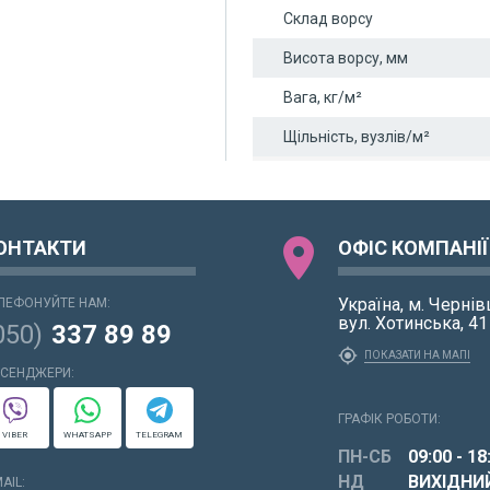
Склад ворсу
Висота ворсу, мм
Вага, кг/м²
Щільність, вузлів/м²
location_on
ОНТАКТИ
ОФІС КОМПАНІЇ
Україна, м. Чернівц
ЛЕФОНУЙТЕ НАМ:
вул. Хотинська, 4
050)
337 89 89
my_location
ПОКАЗАТИ НА МАПІ
СЕНДЖЕРИ:
ГРАФІК РОБОТИ:
VIBER
WHATSAPP
TELEGRAM
ПН-СБ
09:00 - 18
НД
ВИХІДНИ
AIL: