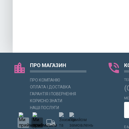
location_city
phone_in_talk
ПРО МАГАЗИН
К
ПРО КОМПАНІЮ
ТЕ
(
ОПЛАТА І ДОСТАВКА
ГАРАНТІЯ І ПОВЕРНЕННЯ
МЕ
КОРИСНО ЗНАТИ
НАШІ ПОСЛУГИ
E-M