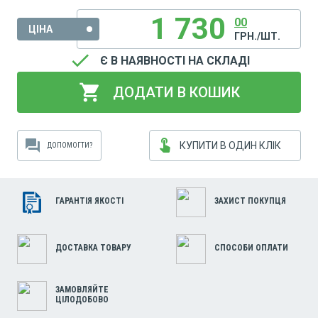
1 730
00
ЦІНА
ГРН./ШТ.
done
Є В НАЯВНОСТІ НА СКЛАДІ
shopping_cart
ДОДАТИ В КОШИК
touch_app
forum
КУПИТИ В ОДИН КЛІК
ДОПОМОГТИ?
ГАРАНТІЯ ЯКОСТІ
ЗАХИСТ ПОКУПЦЯ
ДОСТАВКА ТОВАРУ
СПОСОБИ ОПЛАТИ
ЗАМОВЛЯЙТЕ
ЦІЛОДОБОВО