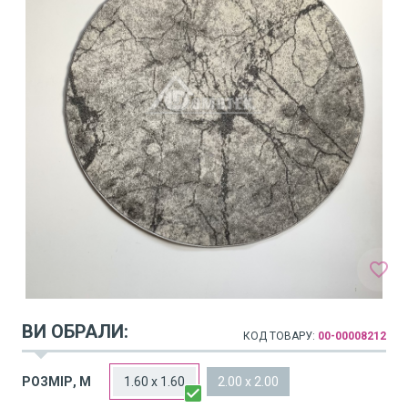
favorite_border
ВИ ОБРАЛИ:
КОД ТОВАРУ:
00-00008212
arrow_drop_down
РОЗМІР, М
1.60 x 1.60
2.00 x 2.00