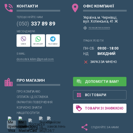
phone_in_talk
location_on
КОНТАКТИ
ОФІС КОМПАНІЇ
Україна, м. Чернівці,
ТЕЛЕФОНУЙТЕ НАМ:
вул. Хотинська, 41 Ж
(050)
337 89 89
my_location
ПОКАЗАТИ НА МАПІ
МЕСЕНДЖЕРИ:
ГРАФІК РОБОТИ:
VIBER
WHATSAPP
TELEGRAM
ПН-СБ
09:00 - 18:00
НД
ВИХІДНИЙ
E-MAIL:
domotek.kilim@gmail.com
clear
ЗАРАЗ ЗАЧИНЕНО
location_city
ПРО МАГАЗИН
forum
ДОПОМОГТИ ВАМ?
ПРО КОМПАНІЮ
widgets
ВСІ ТОВАРИ
ОПЛАТА І ДОСТАВКА
ГАРАНТІЯ І ПОВЕРНЕННЯ
loyalty
КОРИСНО ЗНАТИ
ТОВАРИ ЗІ ЗНИЖКОЮ
НАШІ ПОСЛУГИ
share
СЛІДКУЙТЕ ЗА НАМИ: